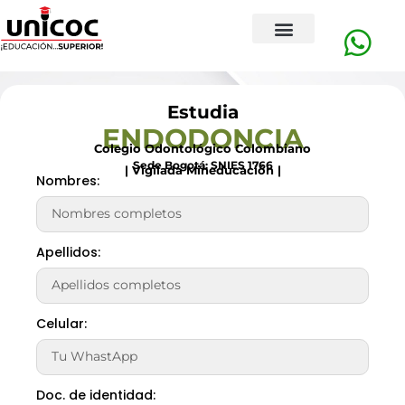
Estudia
ENDODONCIA
Colegio Odontológico Colombiano
Sede Bogotá:
SNIES 1766
| Vigilada Mineducación |
Nombres:
Apellidos:
Celular:
Doc. de identidad: