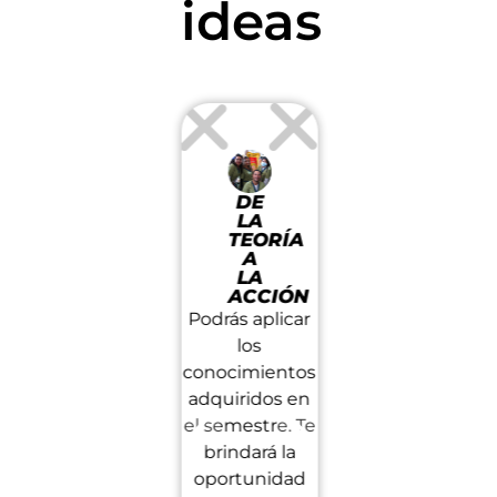
ideas
DE
NUEVOS
PRESTIG
LA
DESAFÍOS
Y
TEORÍA
¡Descubre tu
DISTINC
A
Nuestro
LA
potencial!
ACCIÓN
compromiso co
Podrás ser
Podrás aplicar
la excelencia
parte de las
los
académica brill
actividades
conocimientos
a través de
de
adquiridos en
innumerables
investigación
el semestre. Te
reconocimiento
como
brindará la
que hemos
Hackatones
oportunidad
recibido en
y
la Feria de