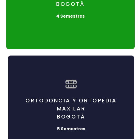
BOGOTÁ
Duración: 4 semestres
Título: Especialista en Periodoncia
4 Semestres
¡Inscríbete!
Ortodoncia
ORTODONCIA Y ORTOPEDIA
Duración: 5 Semestres
MAXILAR
BOGOTÁ
Título: Especialista en Ortodoncia y
Ortopedia Maxilar
5 Semestres