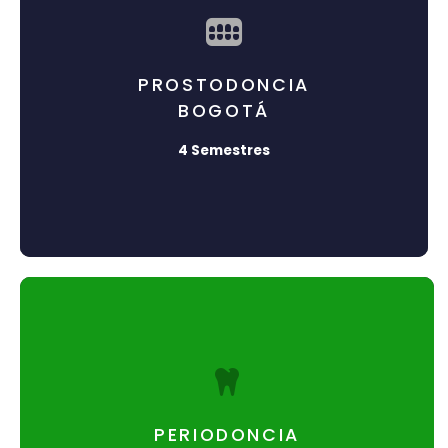
Prostodoncia
PROSTODONCIA
BOGOTÁ
Duración: 4 semestres
Título: Especialista en Prostodoncia
4 Semestres
¡Inscríbete!
Periodoncia
PERIODONCIA