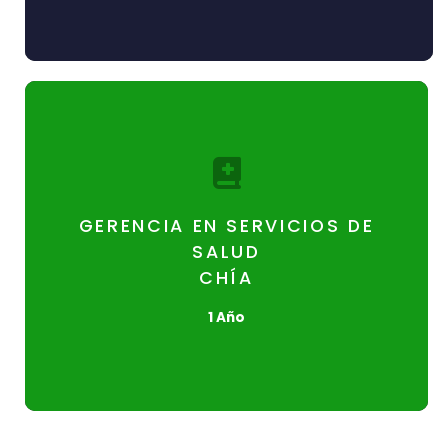
¡Inscríbete!
Gerencia
GERENCIA EN SERVICIOS DE
Duración: 4 semestres
SALUD
CHÍA
Título: Especialista en Gerencia de
Servicios de Salud
1 Año
¡Inscríbete!