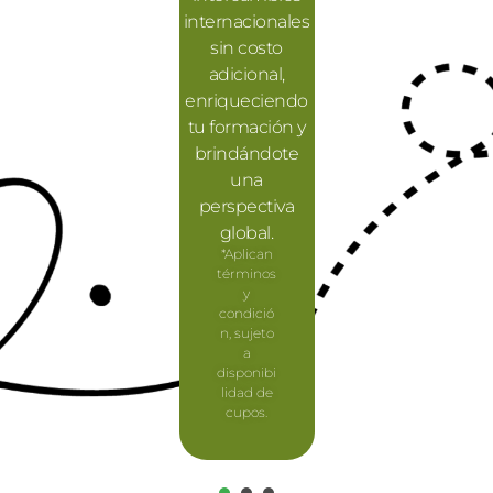
Los posgrados
internacionales
incluyen
integran
sin costo
actividades y
experiencias
adicional,
estrategias
nacionales,
enriqueciendo
internacionales,
internacionales
tu formación y
como
y del sector
brindándote
seminarios y
productivo,
una
conferencias,
creando un
perspectiva
ambiente
con un
global.
conectado y
enfoque global
*Aplican
dinámico.
en ciencia y
términos
y
tecnología.
condició
n, sujeto
a
disponibi
lidad de
cupos.