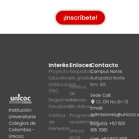
¡Inscríbete!
Interés
Enlaces
Contacto
Proyecto
Requisitos
Campus Norte:
Educativo
de grado
Autopista Norte
Institucional
Km. 4,5
Política
(PEI)
de
Sede Cali:
Reglamento
manejo
Cl. 13N No.3n-13
Estudiantil
de datos
Email:
Institución
admisiones@unicoc.
Política
Programas
Universitaria
de
académicos
Colegios de
Bogotá: +57 601
Bienestar
Colombia -
915 7061
Unicoc
Unicoc
en la
Cali: +57 602 398