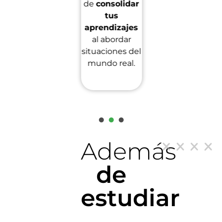
de
consolidar
nuestros
48
la
tus
años de
Innovación y
aprendizajes
trayectoria
.
Creatividad
al abordar
donde tus
situaciones del
ideas se
mundo real.
convierten
en realidad.
1
2
3
Además
de
estudiar