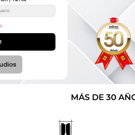
s
!
tudios
MÁS DE 30 AÑOS
FOR