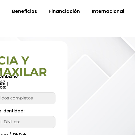
Beneficios
Financiación
Internacional
IA Y
MAXILAR
lombiano
767
ón |
os:
e identidad:
ram / TikTok