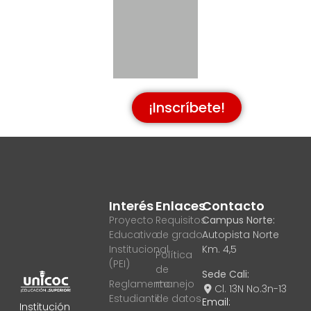
¡Inscríbete!
Interés
Enlaces
Contacto
Proyecto
Requisitos
Campus Norte:
Educativo
de grado
Autopista Norte
Institucional
Km. 4,5
Política
(PEI)
de
Sede Cali:
Reglamento
manejo
Cl. 13N No.3n-13
Estudiantil
de datos
Email:
Institución