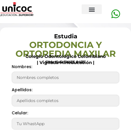
Estudia
ORTODONCIA Y
ORTOPEDIA MAXILAR
Colegio Odontológico Colombiano
Sede Cali:
SNIES 8473
| Vigilada Mineducación |
Nombres:
Apellidos:
Celular: