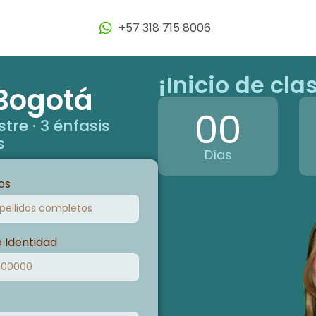
+57 318 715 8006
¡Inicio de cl
Bogotá
00
tre · 3 énfasis
s
Días
os
e Identidad