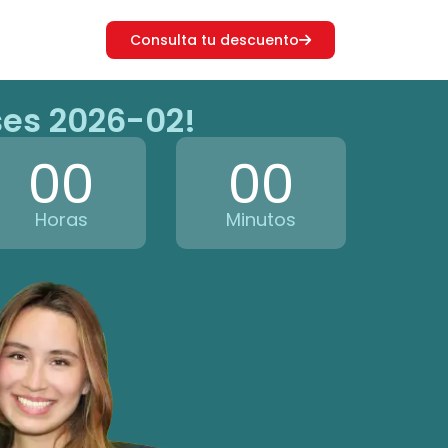
Consulta tu descuento
ases 2026-02!
00
00
Horas
Minutos