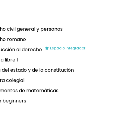
o civil general y personas
ho romano
Espacio integrador
ucción al derecho
a libre I
 del estado y de la constitución
a colegial
mentos de matemáticas
h beginners