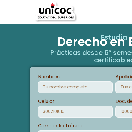
Estudia
Derecho en 
Prácticas desde 6° semes
certificable
Nombres
Apellid
Celular
Doc. d
Correo electrónico