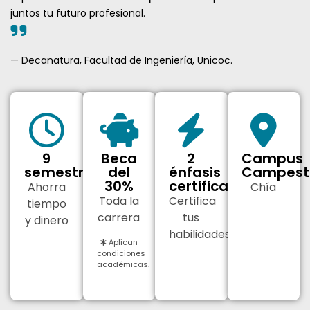
juntos tu futuro profesional.
— Decanatura, Facultad de Ingeniería, Unicoc.
9
Beca
2
Campus
semestres
del
énfasis
Campest
30%
certificables
Ahorra
Chía
Toda la
Certifica
tiempo
carrera
tus
y dinero
habilidades
Aplican
condiciones
académicas.