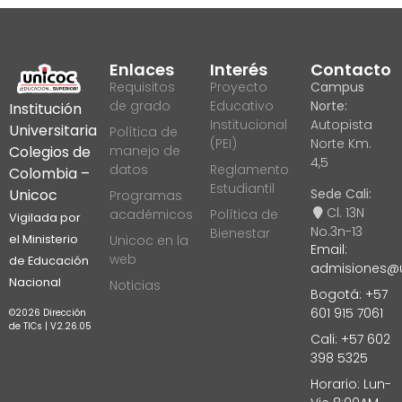
Enlaces
Interés
Contacto
Requisitos
Proyecto
Campus
de grado
Educativo
Norte:
Institución
Institucional
Autopista
Universitaria
Política de
(PEI)
Norte Km.
manejo de
Colegios de
4,5
datos
Reglamento
Colombia –
Estudiantil
Sede Cali:
Unicoc
Programas
Cl. 13N
académicos
Política de
Vigilada por
No.3n-13
Bienestar
Unicoc en la
el Ministerio
Email:
web
de Educación
admisiones@u
Nacional
Noticias
Bogotá: +57
601 915 7061
©2026 Dirección
de TICs | V2.26.05
Cali: +57 602
398 5325
Horario: Lun-