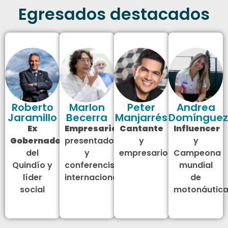
Egresados destacados
Roberto
Marlon
Peter
Andrea
Jaramillo
Becerra
Manjarrés
Domínguez
Ex
Empresario
,
Cantante
Influencer
Gobernador
presentador
y
y
del
y
empresario
Campeona
Quindío y
conferencista
mundial
líder
internacional
de
social
motonáutic