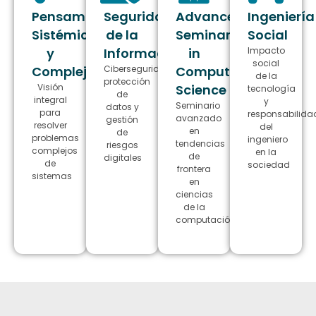
Pensamiento
Seguridad
Advanced
Ingeniería
Sistémico
de la
Seminar
Social
y
Información
in
Impacto
social
Complejo
Ciberseguridad,
Computer
de la
protección
Visión
Science
tecnología
de
integral
y
Seminario
datos y
para
responsabilida
avanzado
gestión
resolver
del
en
de
problemas
ingeniero
tendencias
riesgos
complejos
en la
de
digitales
de
sociedad
frontera
sistemas
en
ciencias
de la
computación