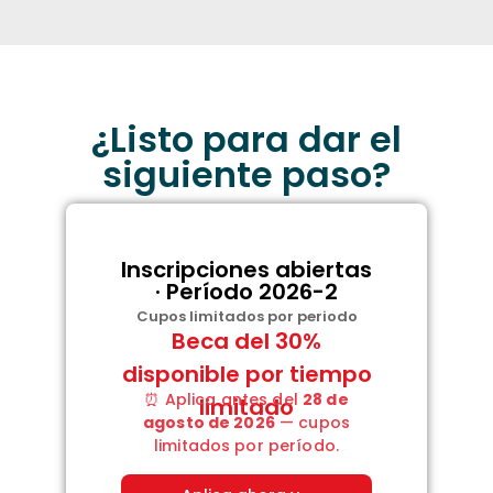
¿Listo para dar el
siguiente paso?
Inscripciones abiertas
· Período 2026-2
Cupos limitados por periodo
Beca del 30%
disponible por tiempo
⏰ Aplica antes del
28 de
limitado
agosto de 2026
— cupos
limitados por período.