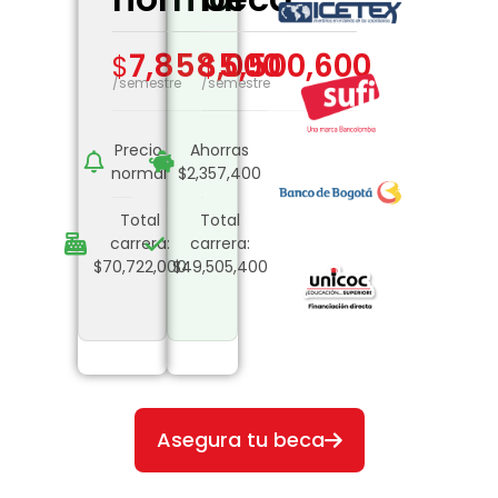
7,858,000
5,500,600
$
$
/semestre
/semestre
Precio
Ahorras
normal
$2,357,400
Total
Total
carrera:
carrera:
$70,722,000
$49,505,400
Asegura tu beca