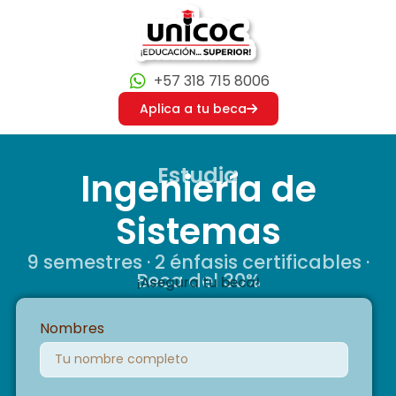
+57 318 715 8006
Aplica a tu beca
Estudia
Ingeniería de
Sistemas
9 semestres · 2 énfasis certificables ·
Beca del 30%
¡Asegura tu beca!
Nombres