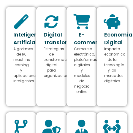
Inteligencia
Digital
E-
Economía
Artificial
Transformation
commerce
Digital
Algoritmos
Estrategias
Comercio
Impacto
de IA,
de
electrónico,
económico
machine
transformación
plataformas
de la
learning
digital
digitales
tecnología
y
para
y
y los
aplicaciones
organizaciones
modelos
mercados
inteligentes
de
digitales
negocio
online