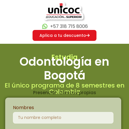
+57 318 715 8006
Aplica a tu descuento
Estudia
Odontología en
Bogotá
El único programa de 8 semestres en
Colombia
Presencial · Clínicas propias
Nombres