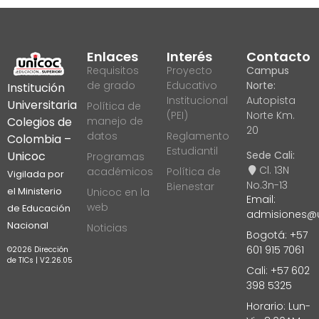
Enlaces
Interés
Contacto
Requisitos
Proyecto
Campus
de grado
Educativo
Norte:
Institución
Institucional
Autopista
Universitaria
Política de
(PEI)
Norte Km.
manejo de
Colegios de
20
datos
Reglamento
Colombia –
Estudiantil
Sede Cali:
Unicoc
Programas
Cl. 13N
académicos
Política de
Vigilada por
No.3n-13
Bienestar
Unicoc en la
el Ministerio
Email:
web
de Educación
admisiones@u
Nacional
Noticias
Bogotá: +57
601 915 7061
©2026 Dirección
de TICs | V2.26.05
Cali: +57 602
398 5325
Horario: Lun-