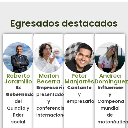
Egresados destacados
Roberto
Marlon
Peter
Andrea
Jaramillo
Becerra
Manjarrés
Domínguez
Ex
Empresario
,
Cantante
Influencer
Gobernador
presentador
y
y
del
y
empresario
Campeona
Quindío y
conferencista
mundial
líder
internacional
de
social
motonáutic