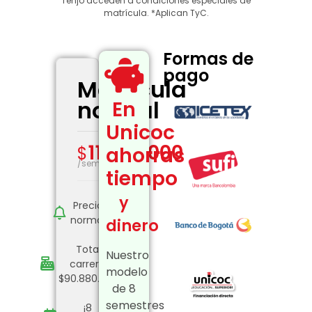
Tenjo acceden a condiciones especiales de
matrícula. *Aplican TyC.
Formas de
pago
Matrícula
normal
En
Unicoc
11,360,000
$
ahorras
/semestre
tiempo
y
Precio
normal
dinero
Total
Nuestro
carrera:
modelo
$90.880.000
de 8
semestres
¡8