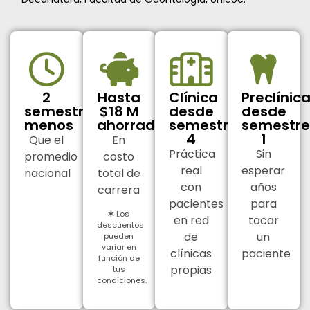
2
Hasta
Clínica
Preclínic
semestres
$18 M
desde
desde
menos
ahorrados
semestre
semestre
4
1
Que el
En
Práctica
Sin
promedio
costo
real
esperar
nacional
total de
con
años
carrera
pacientes
para
Los
en red
tocar
descuentos
de
un
pueden
variar en
clínicas
paciente
función de
propias
tus
condiciones.