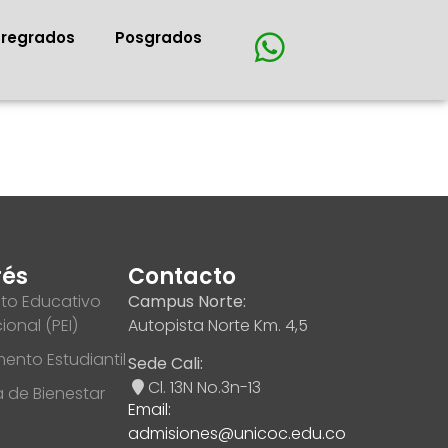
Pregrados
Posgrados
rés
Contacto
to Educativo
Campus Norte:
cional (PEI)
Autopista Norte Km. 4,5
ento Estudiantil
Sede Cali:
Cl. 13N No.3n-13
ca de Bienestar
Email:
admisiones@unicoc.edu.co