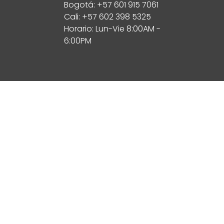
Bogotá: +57 601 915 7061
Cali: +57 602 398 5325
Horario: Lun-Vie 8:00AM -
6:00PM