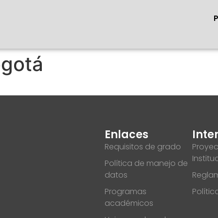
ogotá
Enlaces
Inte
Requisitos de grado
Proyec
Institu
Política de manejo de
datos
Reglam
Programas
Políti
académicos