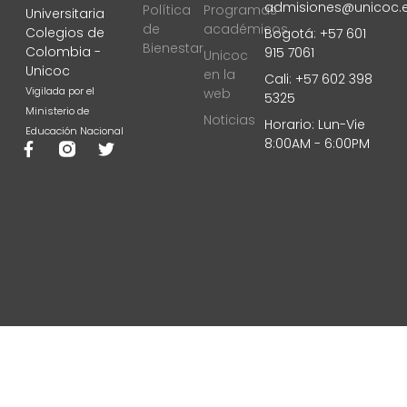
admisiones@unicoc.
Política
Programas
Universitaria
de
académicos
Colegios de
Bogotá: +57 601
Bienestar
Colombia -
915 7061
Unicoc
Unicoc
en la
Cali: +57 602 398
Vigilada por el
web
5325
Ministerio de
Noticias
Horario: Lun-Vie
Educación Nacional
8:00AM - 6:00PM