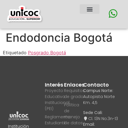
Endodoncia Bogotá
Etiquetado
Posgrado Bogotá
Interés
Enlaces
Contacto
Proyecto
Requisitos
Campus Norte:
Educativo
de grado
Autopista Norte
Institucional
Km. 4,5
Política
(PEI)
de
Sede Cali:
Reglamento
manejo
Cl. 13N No.3n-13
Estudiantil
de datos
Email:
Institución