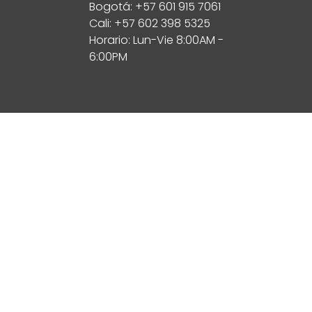
Bogotá: +57 601 915 7061
Cali: +57 602 398 5325
Horario: Lun-Vie 8:00AM -
6:00PM