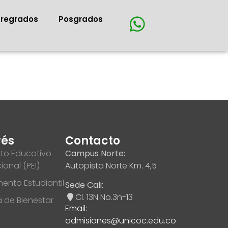
Pregrados
Posgrados
rés
Contacto
to Educativo
Campus Norte:
cional (PEI)
Autopista Norte Km. 4,5
ento Estudiantil
Sede Cali:
Cl. 13N No.3n-13
ca de Bienestar
Email:
admisiones@unicoc.edu.co