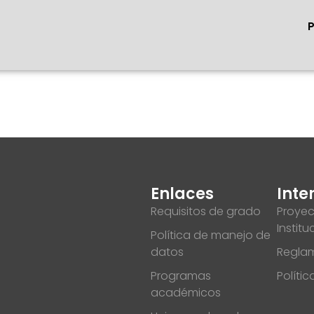
Enlaces
Inte
Requisitos de grado
Proyec
Institu
Política de manejo de
datos
Reglam
Programas
Políti
académicos