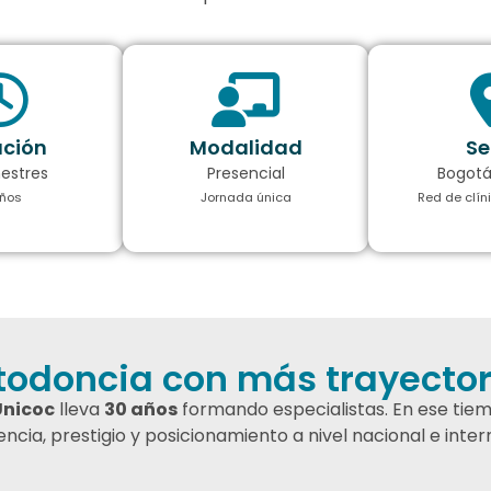
ción
Modalidad
Se
estres
Presencial
Bogotá
ños
Jornada única
Red de clín
todoncia con más trayectori
Unicoc
lleva
30 años
formando especialistas. En ese tie
ncia, prestigio y posicionamiento a nivel nacional e int