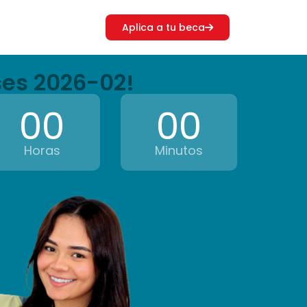
Aplica a tu beca
ases 2026-02!
00
00
Horas
Minutos