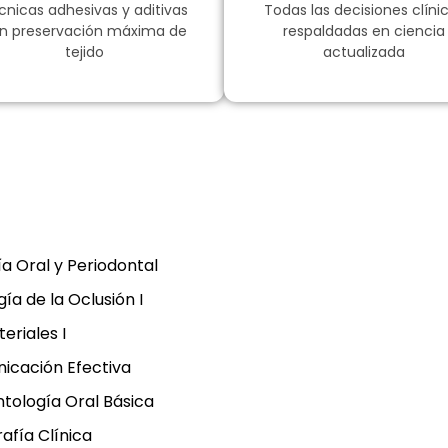
cnicas adhesivas y aditivas
Todas las decisiones clíni
n preservación máxima de
respaldadas en ciencia
tejido
actualizada
ía Oral y Periodontal
ogía de la Oclusión I
eriales I
icación Efectiva
tología Oral Básica
afía Clínica