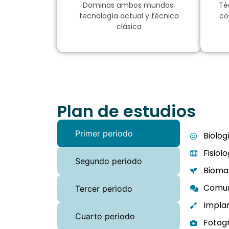
Dominas ambos mundos:
Té
tecnología actual y técnica
co
clásica
Plan de estudios
Primer periodo
Biolog
Fisiol
Segundo periodo
Biomat
Comun
Tercer periodo
Implan
Cuarto periodo
Fotogr