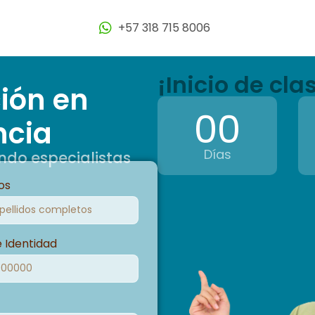
+57 318 715 8006
¡Inicio de cl
ción en
00
ncia
Días
ndo especialistas
os
e Identidad