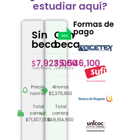
estudiar aquí?
Formas de
pago
Sin
Con
beca
beca
7,923,000
5,546,100
$
$
/semestre
/semestre
Precio
Ahorras
normal
$2,376,900
Total
Total
carrera:
carrera:
$71,307,000
$49,914,900