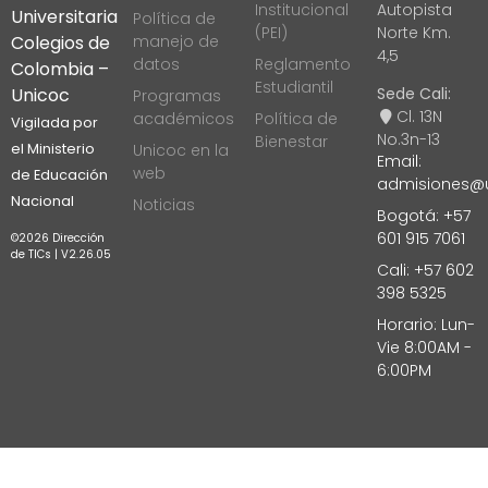
Institucional
Autopista
Universitaria
Política de
(PEI)
Norte Km.
manejo de
Colegios de
4,5
datos
Reglamento
Colombia –
Estudiantil
Sede Cali:
Unicoc
Programas
Cl. 13N
académicos
Política de
Vigilada por
No.3n-13
Bienestar
Unicoc en la
el Ministerio
Email:
web
de Educación
admisiones@u
Nacional
Noticias
Bogotá: +57
601 915 7061
©2026 Dirección
de TICs | V2.26.05
Cali: +57 602
398 5325
Horario: Lun-
Vie 8:00AM -
6:00PM