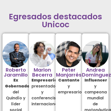
Egresados destacados
Unicoc
Roberto
Marlon
Peter
Andrea
Jaramillo
Becerra
Manjarrés
Domínguez
Ex
Empresario
,
Cantante
Influencer
Gobernador
presentador
y
y
del
y
empresario
campeona
Quindío y
conferencista
mundial
líder
internacional
de
social
motonáutic