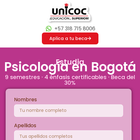
+57 318 715 8006
Aplica a tu beca
Estudia
Psicología en Bogotá
9 semestres · 4 énfasis certificables · Beca del
30%
Nombres
Apellidos