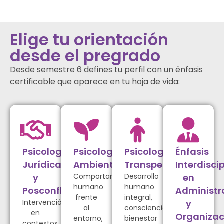
Elige tu orientación
desde el pregrado
Desde semestre 6 defines tu perfil con un énfasis
certificable que aparece en tu hoja de vida:
Psicología
Psicología
Psicología
Énfasis
Jurídica
Ambiental
Transpersonal
Interdiscip
y
Comportamiento
Desarrollo
en
humano
humano
Posconflicto
Administr
frente
integral,
Intervención
y
al
consciencia,
en
Organizac
entorno,
bienestar
contextos