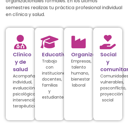
organizacionales formales. En los últimos
semestres realizas tu práctica profesional individual
en clínica y salud.
Clínico
Educativo
Organizacional
Social
y de
Trabajo
Empresas,
y
con
talento
salud
comunitar
instituciones,
humano,
Acompañamiento
Comunidade
docentes,
bienestar
individual,
vulnerables,
familias
laboral
evaluación
posconflicto,
y
psicológica,
proyección
estudiantes
intervención
social
terapéutica