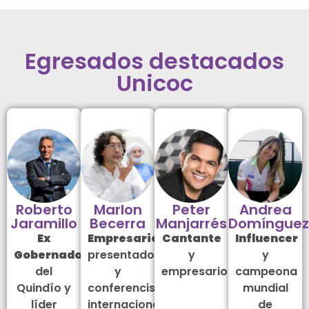
Egresados destacados
Unicoc
Roberto
Marlon
Peter
Andrea
Jaramillo
Becerra
Manjarrés
Domínguez
Ex
Empresario
,
Cantante
Influencer
Gobernador
presentador
y
y
del
y
empresario
campeona
Quindío y
conferencista
mundial
líder
internacional
de