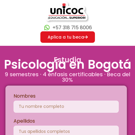
+57 318 715 8006
Aplica a tu beca
Estudia
Psicología en Bogotá
9 semestres · 4 énfasis certificables · Beca del
30%
Nombres
Apellidos