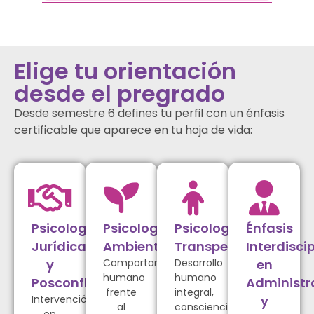
Elige tu orientación
desde el pregrado
Desde semestre 6 defines tu perfil con un énfasis
certificable que aparece en tu hoja de vida:
Psicología
Psicología
Psicología
Énfasis
Jurídica
Ambiental
Transpersonal
Interdiscip
y
Comportamiento
Desarrollo
en
humano
humano
Posconflicto
Administr
frente
integral,
Intervención
y
al
consciencia,