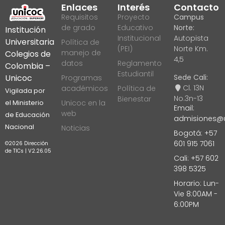
Enlaces
Interés
Contacto
Requisitos
Proyecto
Campus
de grado
Educativo
Norte:
Institución
Institucional
Autopista
Universitaria
Política de
(PEI)
Norte Km.
manejo de
Colegios de
4,5
datos
Reglamento
Colombia –
Estudiantil
Sede Cali:
Unicoc
Programas
Cl. 13N
académicos
Política de
Vigilada por
No.3n-13
Bienestar
Unicoc en la
el Ministerio
Email:
web
de Educación
admisiones@u
Nacional
Noticias
Bogotá: +57
601 915 7061
©2026 Dirección
de TICs | V2.26.05
Cali: +57 602
398 5325
Horario: Lun-
Vie 8:00AM -
6:00PM