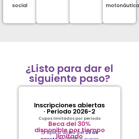
social
motonáutic
¿Listo para dar el
siguiente paso?
Inscripciones abiertas
· Período 2026-2
Cupos limitados por periodo
Beca del 30%
disponible por tiempo
⏰ Aplica antes del
29 de
limitado
agosto de 2026
— cupos