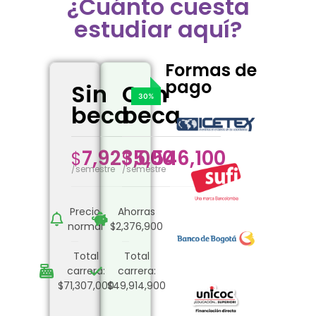
¿Cuánto cuesta
estudiar aquí?
Formas de
pago
Sin
Con
beca
beca
7,923,000
5,546,100
$
$
/semestre
/semestre
Precio
Ahorras
normal
$2,376,900
Total
Total
carrera:
carrera:
$71,307,000
$49,914,900