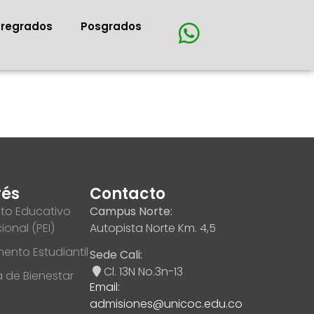
Pregrados
Posgrados
rés
Contacto
to Educativo
Campus Norte:
cional (PEI)
Autopista Norte Km. 4,5
ento Estudiantil
Sede Cali:
Cl. 13N No.3n-13
ca de Bienestar
Email:
admisiones@unicoc.edu.co