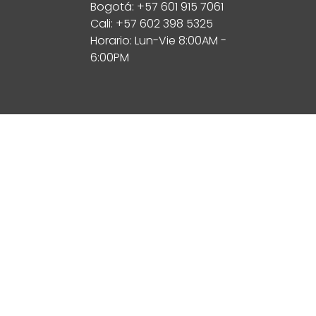
Bogotá: +57 601 915 7061
Cali: +57 602 398 5325
Horario: Lun-Vie 8:00AM -
6:00PM