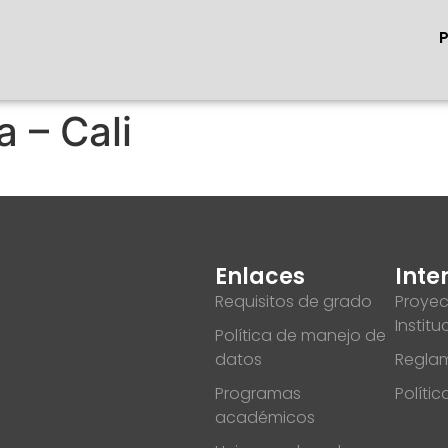
 – Cali
Enlaces
Inte
Requisitos de grado
Proyec
Institu
Política de manejo de
datos
Reglam
Programas
Políti
académicos