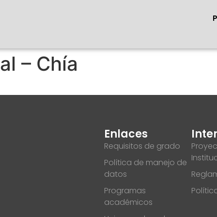
al – Chía
Enlaces
Inte
Requisitos de grado
Proyec
Institu
Política de manejo de
datos
Reglam
Programas
Políti
académicos