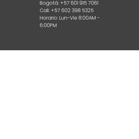
Bogotá: +57 601 915 7061
Cali: +57 602 398 5325
Horario: Lun-Vie 8:00AM -
6:00PM