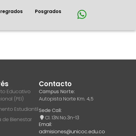
Pregrados
Posgrados
rés
Contacto
to Educativo
Campus Norte:
cional (PEI)
Autopista Norte Km. 4,5
ento Estudiantil
Sede Cali:
Cl. 13N No.3n-13
ca de Bienestar
Email:
admisiones@unicoc.edu.co