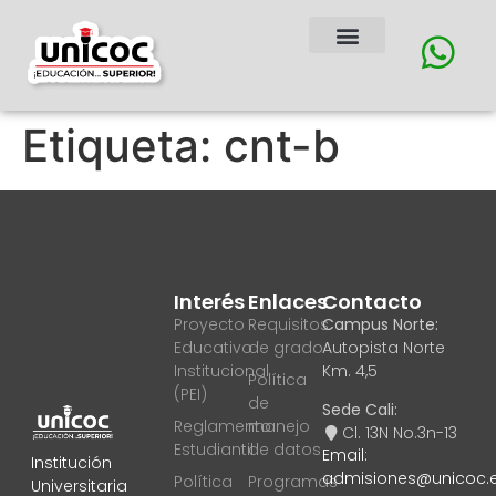
Etiqueta:
cnt-b
Interés
Enlaces
Contacto
Proyecto
Requisitos
Campus Norte:
Educativo
de grado
Autopista Norte
Institucional
Km. 4,5
Política
(PEI)
de
Sede Cali:
Reglamento
manejo
Cl. 13N No.3n-13
Estudiantil
de datos
Email:
Institución
admisiones@unicoc.
Política
Programas
Universitaria