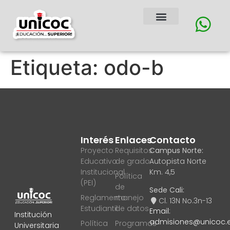
Etiqueta:
odo-b
Interés
Enlaces
Contacto
Proyecto
Requisitos
Campus Norte:
Educativo
de grado
Autopista Norte
Institucional
Km. 4,5
Política
(PEI)
de
Sede Cali:
Reglamento
manejo
Cl. 13N No.3n-13
Estudiantil
de datos
Email:
Institución
admisiones@unicoc.
Política
Programas
Universitaria