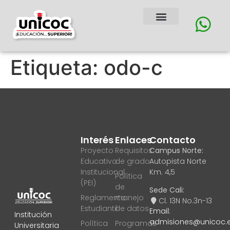
Etiqueta:
odo-c
Interés
Enlaces
Contacto
Proyecto
Requisitos
Campus Norte:
Educativo
de grado
Autopista Norte
Institucional
Km. 4,5
Política
(PEI)
de
Sede Cali:
Reglamento
manejo
Cl. 13N No.3n-13
Estudiantil
de datos
Email:
Institución
admisiones@unicoc.
Política
Programas
Universitaria