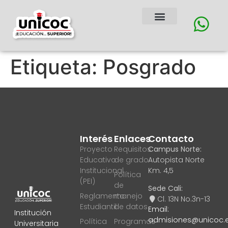
Etiqueta:
Posgrado
Interés
Enlaces
Contacto
Proyecto
Requisitos
Campus Norte:
Educativo
de grado
Autopista Norte
Institucional
Km. 4,5
Política
(PEI)
de
Sede Cali:
Reglamento
manejo
Cl. 13N No.3n-13
Estudiantil
de datos
Email:
Institución
admisiones@unicoc.
Política
Programas
Universitaria