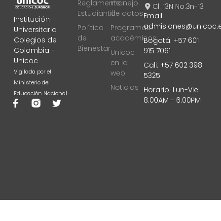
Reglamento
manejo
Cl. 13N No.3n-13
Estudiantil
de datos
Email:
Institución
admisiones@unicoc.
Política
Programas
Universitaria
de
académicos
Colegios de
Bogotá: +57 601
Bienestar
Colombia -
915 7061
Unicoc
Unicoc
en la
Cali: +57 602 398
Vigilada por el
web
5325
Ministerio de
Noticias
Horario: Lun-Vie
Educación Nacional
8:00AM - 6:00PM