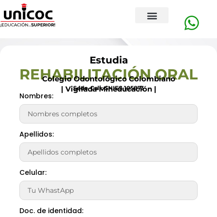
Estudia
REHABILITACIÓN ORAL
Colegio Odontológico Colombiano
Sede Cali: SNIES 105873
| Vigilada Mineducación |
Nombres:
Apellidos:
Celular:
Doc. de identidad: