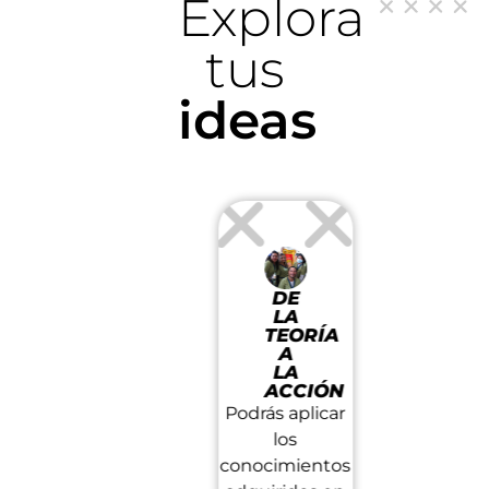
Explora
tus
ideas
DE
NUEVOS
O
PRES
LA
DESAFÍOS
Y
TEORÍA
¡Descubre tu
ÓN
DIST
A
Nuestr
LA
potencial!
ACCIÓN
n
compromis
Podrás ser
Podrás aplicar
la excele
parte de las
los
académica 
actividades
conocimientos
a través
de