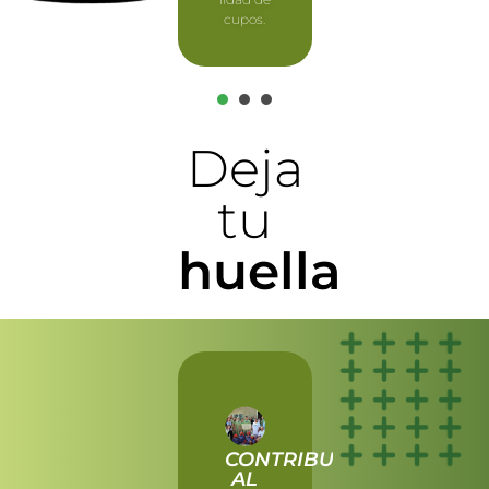
cupos.
1
2
3
Deja
tu
huella
CONTRIBUYE
¿SABES
ENTORN
AL
QUÉ