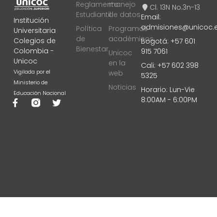
Reglamento
manejo
Cl. 13N No.3n-13
Estudiantil
de datos
Email:
Institución
admisiones@unicoc.
Política
Programas
Universitaria
de
académicos
Colegios de
Bogotá: +57 601
Bienestar
Colombia -
915 7061
Unicoc
Unicoc
en la
Cali: +57 602 398
Vigilada por el
web
5325
Ministerio de
Noticias
Horario: Lun-Vie
Educación Nacional
8:00AM - 6:00PM