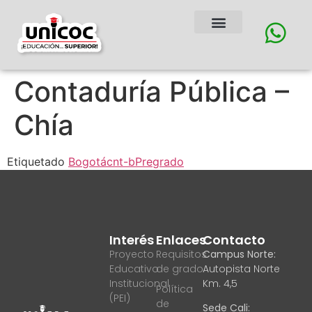
Contaduría Pública –
Chía
Etiquetado
Bogotá
cnt-b
Pregrado
Interés
Enlaces
Contacto
Proyecto
Requisitos
Campus Norte:
Educativo
de grado
Autopista Norte
Institucional
Km. 4,5
Política
(PEI)
de
Sede Cali: