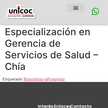
Especialización en
Gerencia de
Servicios de Salud –
Chía
Etiquetado
Bogotá
gss-b
Posgrado
Interés
Enlaces
Contacto