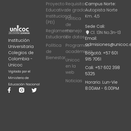
Proyecto
Requisitos
Campus Norte:
Educativo
de grado
Autopista Norte
Institucional
Km. 4,5
Política
(PEI)
de
Sede Cali:
Reglamento
manejo
Cl. 13N No.3n-13
Estudiantil
de datos
Email:
Institución
admisiones@unicoc.
Política
Programas
Universitaria
de
académicos
Colegios de
Bogotá: +57 601
Bienestar
Colombia -
915 7061
Unicoc
Unicoc
en la
Cali: +57 602 398
Vigilada por el
web
5325
Ministerio de
Noticias
Horario: Lun-Vie
Educación Nacional
8:00AM - 6:00PM