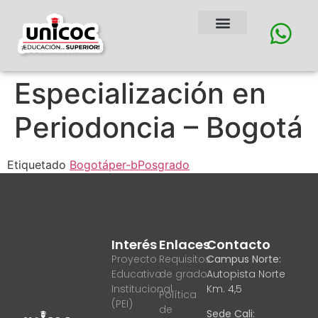
Especialización en
Periodoncia – Bogotá
Etiquetado
Bogotá
per-b
Posgrado
Interés
Enlaces
Contacto
Proyecto
Requisitos
Campus Norte:
Educativo
de grado
Autopista Norte
Institucional
Km. 4,5
Política
(PEI)
de
Sede Cali: