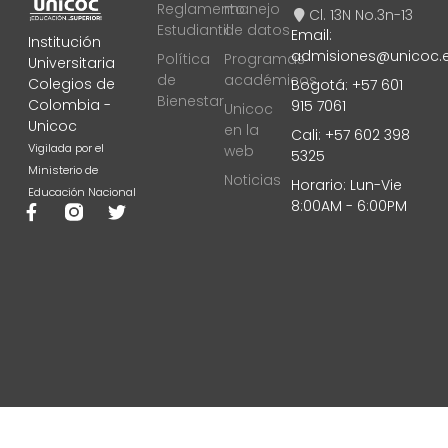
Reglamento
manejo
Cl. 13N No.3n-13
Estudiantil
de datos
Email:
Institución
admisiones@unicoc.
Política
Programas
Universitaria
de
académicos
Colegios de
Bogotá: +57 601
Bienestar
Colombia -
915 7061
Unicoc
Unicoc
en la
Cali: +57 602 398
Vigilada por el
web
5325
Ministerio de
Noticias
Horario: Lun-Vie
Educación Nacional
8:00AM - 6:00PM