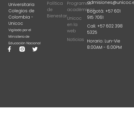
admisiones@unicoc.
Política
Programas
Universitaria
de
académicos
Colegios de
Bogotá: +57 601
Bienestar
Colombia -
915 7061
Unicoc
Unicoc
en la
Cali: +57 602 398
Vigilada por el
web
5325
Ministerio de
Noticias
Horario: Lun-Vie
Educación Nacional
8:00AM - 6:00PM