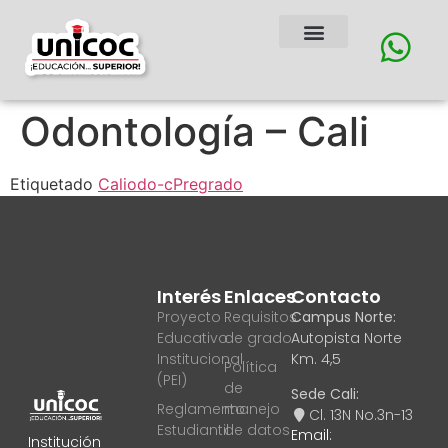
Odontología – Cali
Etiquetado
Cali
odo-c
Pregrado
Interés
Enlaces
Contacto
Proyecto
Requisitos
Campus Norte:
Educativo
de grado
Autopista Norte
Institucional
Km. 4,5
Política
(PEI)
de
Sede Cali:
Reglamento
manejo
Cl. 13N No.3n-13
Estudiantil
de datos
Email:
Institución